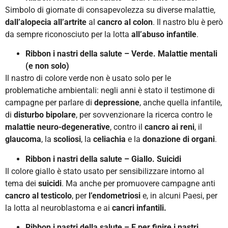
Simbolo di giornate di consapevolezza su diverse malattie,
dall’alopecia
all’artrite
al
cancro al colon
. Il nastro blu è però
da sempre riconosciuto per la lotta
all’abuso infantile
.
Ribbon i nastri della salute – Verde. Malattie mentali
(e non solo)
Il nastro di colore verde non è usato solo per le
problematiche ambientali: negli anni è stato il testimone di
campagne per parlare di
depressione
, anche quella infantile,
di
disturbo bipolare
, per sovvenzionare la ricerca contro le
malattie neuro-degenerative
, contro il
cancro ai reni
, il
glaucoma
, la
scoliosi
, la
celiachia
e la
donazione di organi
.
Ribbon i nastri della salute – Giallo. Suicidi
Il colore giallo è stato usato per sensibilizzare intorno al
tema dei
suicidi
. Ma anche per promuovere campagne anti
cancro al testicolo
, per
l’endometriosi
e, in alcuni Paesi, per
la lotta al neuroblastoma e ai
cancri infantili.
Ribbon i nastri della salute – E per finire i nastri