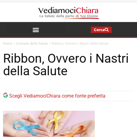
Cerca
La Salute della Mia Famiglia
>
>
Ribbon, Ovvero i Nastri della Salute
Home
Giornate della Salute
Ribbon, Ovvero i Nastri
della Salute
Scegli VediamociChiara come fonte preferita