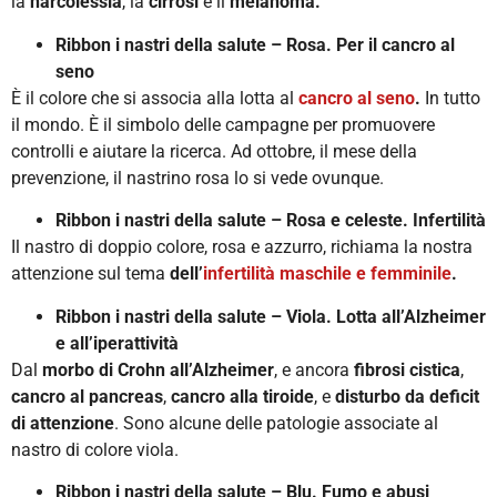
la
narcolessia
, la
cirrosi
e il
melanoma.
Ribbon i nastri della salute – Rosa. Per il cancro al
seno
È il colore che si associa alla lotta al
cancro al seno
.
In tutto
il mondo. È il simbolo delle campagne per promuovere
controlli e aiutare la ricerca. Ad ottobre, il mese della
prevenzione, il nastrino rosa lo si vede ovunque.
Ribbon i nastri della salute – Rosa e celeste. Infertilità
Il nastro di doppio colore, rosa e azzurro, richiama la nostra
attenzione sul tema
dell’
infertilità maschile e femminile
.
Ribbon i nastri della salute – Viola. Lotta all’Alzheimer
e all’iperattività
Dal
morbo di Crohn
all’Alzheimer
, e ancora
fibrosi cistica
,
cancro al pancreas
,
cancro alla tiroide
, e
disturbo da deficit
di attenzione
. Sono alcune delle patologie associate al
nastro di colore viola.
Ribbon i nastri della salute – Blu. Fumo e abusi