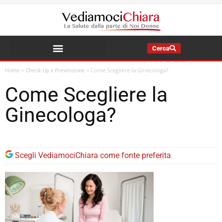
Cerca
La Salute della Mia Famiglia
>
>
Come Scegliere la Ginecologa?
Home
Check-Up e Prevenzione
Come Scegliere la
Ginecologa?
Scegli VediamociChiara come fonte preferita