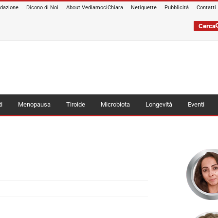
edazione
Dicono di Noi
About VediamociChiara
Netiquette
Pubblicità
Contatti
Cerca
i
Menopausa
Tiroide
Microbiota
Longevità
Eventi