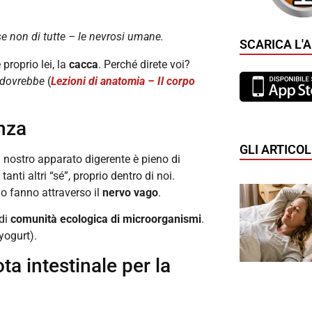
 se non di tutte – le nevrosi umane.
SCARICA L'
proprio lei, la
cacca
. Perché direte voi?
 dovrebbe
(
Lezioni di anatomia – Il corpo
enza
GLI ARTICOL
l nostro apparato digerente è pieno di
nti altri “sé”, proprio dentro di noi.
o fanno attraverso il
nervo vago
.
 di
comunità ecologica di microorganismi
.
yogurt).
ota intestinale per la