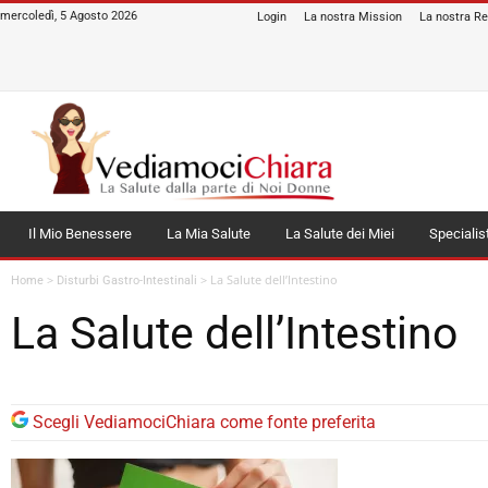
mercoledì, 5 Agosto 2026
Login
La nostra Mission
La nostra R
Il Mio Benessere
La Mia Salute
La Salute dei Miei
Specialist
>
>
La Salute dell’Intestino
Home
Disturbi Gastro-Intestinali
La Salute dell’Intestino
Scegli VediamociChiara come fonte preferita