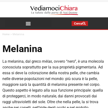
Cerca
La Salute della Mia Famiglia
>
Melanina
Home
Melanina
La melanina, dal greco
mèlas
, ovvero “nero”, è una molecola
conosciuta soprattutto per la sua proprietà pigmentaria. Ad
essa si deve la colorazione della nostra pelle, che cambia
nelle diverse popolazioni nel mondo: più scura è la pelle,
maggiore sarà la quantità di melanina presente nel corpo.
Questo aspetto è legato alla sua funzione principale: quella
di proteggerci, in modo naturale, dai danni provocati dai
raggi ultravioletti del sole. Oltre che nella pelle, la si trova
anche nei capelli, nell’iride degli occhi e nel midollo.