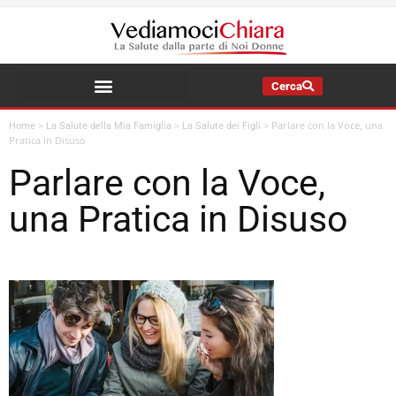
Cerca
La Salute della Mia Famiglia
>
>
>
Parlare con la Voce, una
Home
La Salute della Mia Famiglia
La Salute dei Figli
Pratica in Disuso
Parlare con la Voce,
una Pratica in Disuso