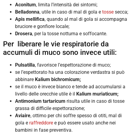
Aconitum
, limita l’intensità dei sintomi;
Belladonna
, utile in caso di mal di gola e
tosse
secca;
Apis mellifica
, quando al mal di gola si accompagna
bruciore e gonfiore locale;
Drosera
, per la tosse notturna e soffocante.
Per liberare le vie respiratorie da
accumuli di muco sono invece utili:
Pulsatilla
, favorisce l’espettorazione di muco;
se l’espettorato ha una colorazione verdastra si può
abbinare
Kalium bichromicum;
se il muco è invece bianco e tende ad accumularsi a
livello delle orecchie utile è il
Kalium muriaticum;
Antimonium tartaricum
risulta utile in caso di tosse
grassa di difficile espettorazione;
Aviaire
, ottimo per chi soffre spesso di otiti, mal di
gola e
raffreddore
e può essere usato anche nei
bambini in fase preventiva.