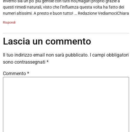
inverno sia un po’ più gentile con tutti noi,magari proprio grazie a
questi rimedi naturali, visto che l’influenza questa volta ha fatto dei
numeri altissimi. A presto e buon tutto! … Redazione VediamociChiara
Rispondi
Lascia un commento
Il tuo indirizzo email non sarà pubblicato.
I campi obbligatori
sono contrassegnati
*
Commento
*