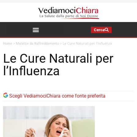
Cerca
La Salute della Mia Famiglia
>
>
Le Cure Naturali per l’Influenza
Home
Malattie da Raffreddamento
Le Cure Naturali per
l’Influenza
Scegli VediamociChiara come fonte preferita