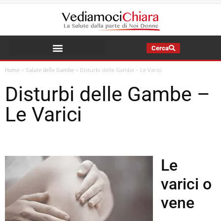
Cerca
La Salute della Mia Famiglia
>
>
Disturbi delle Gambe – Le Varici
Home
Salute delle Gambe
Disturbi delle Gambe –
Le Varici
Le
varici o
vene