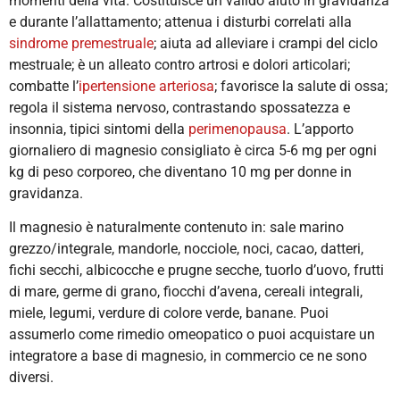
momenti della vita. Costituisce un valido aiuto in gravidanza
e durante l’allattamento; attenua i disturbi correlati alla
sindrome premestruale
; aiuta ad alleviare i crampi del ciclo
mestruale; è un alleato contro artrosi e dolori articolari;
combatte l’
ipertensione arteriosa
; favorisce la salute di ossa;
regola il sistema nervoso, contrastando spossatezza e
insonnia, tipici sintomi della
perimenopausa
. L’apporto
giornaliero di magnesio consigliato è circa 5-6 mg per ogni
kg di peso corporeo, che diventano 10 mg per donne in
gravidanza.
Il magnesio è naturalmente contenuto in: sale marino
grezzo/integrale, mandorle, nocciole, noci, cacao, datteri,
fichi secchi, albicocche e prugne secche, tuorlo d’uovo, frutti
di mare, germe di grano, fiocchi d’avena, cereali integrali,
miele, legumi, verdure di colore verde, banane. Puoi
assumerlo come rimedio omeopatico o puoi acquistare un
integratore a base di magnesio, in commercio ce ne sono
diversi.