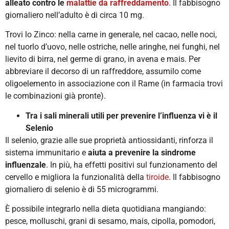
alleato contro le
malattie da raffreddamento
. Il fabbisogno
giornaliero nell’adulto è di circa 10 mg.
Trovi lo Zinco: nella carne in generale, nel cacao, nelle noci,
nel tuorlo d’uovo, nelle ostriche, nelle aringhe, nei funghi, nel
lievito di birra, nel germe di grano, in avena e mais. Per
abbreviare il decorso di un raffreddore, assumilo come
oligoelemento in associazione con il Rame (in farmacia trovi
le combinazioni già pronte).
Tra i sali minerali utili per prevenire l’influenza vi è il
Selenio
Il selenio, grazie alle sue proprietà antiossidanti, rinforza il
sistema immunitario e
aiuta a prevenire la sindrome
influenzale
. In più, ha effetti positivi sul funzionamento del
cervello e migliora la funzionalità della
tiroide
. Il fabbisogno
giornaliero di selenio è di 55 microgrammi.
È possibile integrarlo nella dieta quotidiana mangiando:
pesce, molluschi, grani di sesamo, mais, cipolla, pomodori,