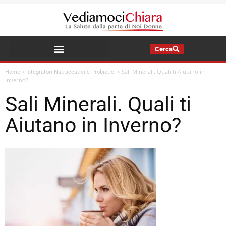
Cerca
La Salute della Mia Famiglia
>
>
Sali Minerali. Quali ti Aiutano in
Home
Integratori Nutraceutici e Probiotici
Inverno?
Sali Minerali. Quali ti
Aiutano in Inverno?